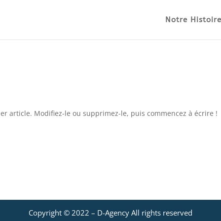
Notre Histoir
r article. Modifiez-le ou supprimez-le, puis commencez à écrire !
Copyright © 2022 –
D-Agency
All rights reserved